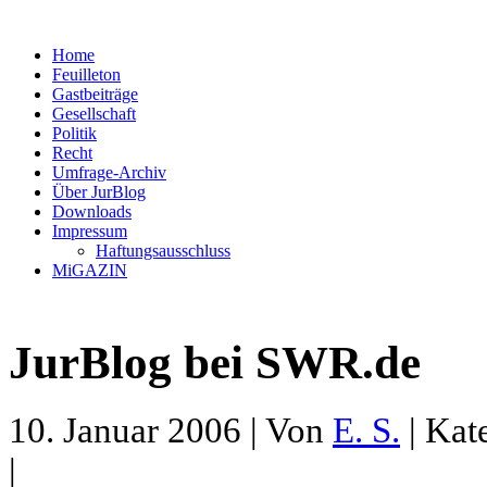
Home
Feuilleton
Gastbeiträge
Gesellschaft
Politik
Recht
Umfrage-Archiv
Über JurBlog
Downloads
Impressum
Haftungsausschluss
MiGAZIN
JurBlog bei SWR.de
10. Januar 2006 | Von
E. S.
| Kat
|