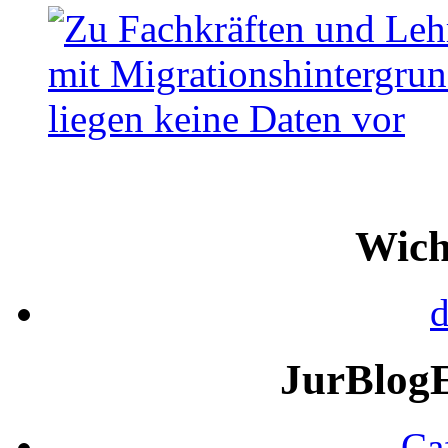
Wich
d
JurBlog
Ca