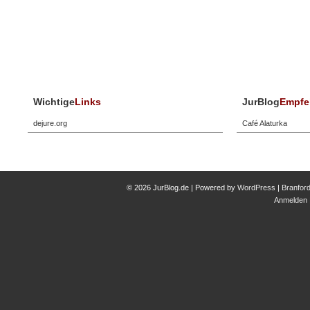
Wichtige
Links
JurBlog
Empfe
dejure.org
Café Alaturka
© 2026 JurBlog.de | Powered by
WordPress
|
Branfor
Anmelden