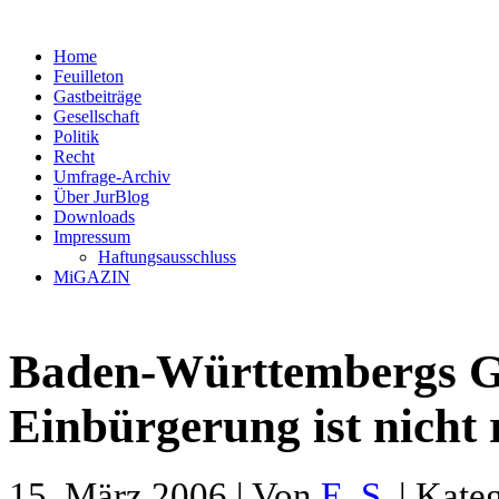
Home
Feuilleton
Gastbeiträge
Gesellschaft
Politik
Recht
Umfrage-Archiv
Über JurBlog
Downloads
Impressum
Haftungsausschluss
MiGAZIN
Baden-Württembergs Ge
Einbürgerung ist nicht
15. März 2006 | Von
E. S.
| Kate