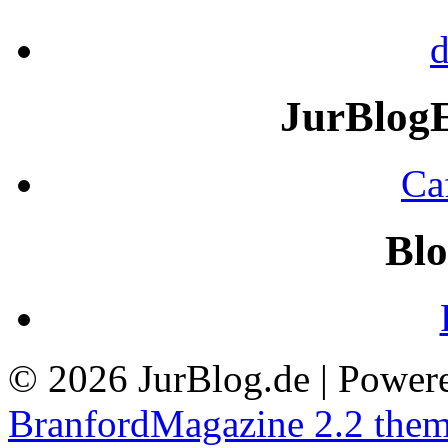
d
JurBlog
Ca
Blo
© 2026 JurBlog.de | Power
BranfordMagazine 2.2 the