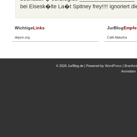
bei Eisesk�lte La�t Spitney frey!!!! Ignoriert di
Wichtige
Links
JurBlog
Empfe
dejure.org
Café Alaturka
© 2026 JurBlog.de | Powered by
WordPress
|
Branfor
Anmelden