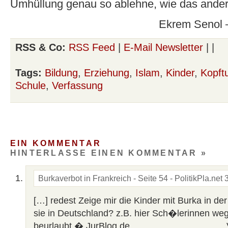
Umhüllung genau so ablehne, wie das ande
Ekrem Senol –
RSS & Co:
RSS Feed
|
E-Mail Newsletter
| |
Tags:
Bildung
,
Erziehung
,
Islam
,
Kinder
,
Kopft
Schule
,
Verfassung
EIN KOMMENTAR
HINTERLASSE EINEN KOMMENTAR »
Burkaverbot in Frankreich - Seite 54 - PolitikPla.net
[…] redest Zeige mir die Kinder mit Burka in de
sie in Deutschland? z.B. hier Sch�lerinnen w
beurlaubt � JurBlog.de _________________