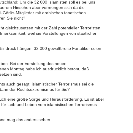
utschland: Um die 32 000 Islamisten soll es bei uns
nauerem Hinsehen aber vermengen sich da die
i-Görüs-Mitglieder mit arabischen fanatischen
en Sie nicht?
ht gleichzusetzen mit der Zahl potentieller Terroristen.
merksamkeit, weil sie Vorstellungen von staatlicher
r Eindruck hängen, 32 000 gewaltbreite Fanatiker seien
eben. Bei der Vorstellung des neuen
enen Montag habe ich ausdrücklich betont, daß
usetzen sind.
hts auch gesagt, islamistischer Terrorismus sei die
dann der Rechtsextremismus für Sie?
uch eine große Sorge und Herausforderung. Es ist aber
 für Leib und Leben vom islamistischen Terrorismus
and mag das anders sehen.