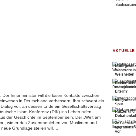
Mietrecht
Baufinanzie
AKTUELLE 
Naturgesetz
Wahrscheinl
Weisheiten
Beeinträcht
mangelnder
Eltern?
 Der Innenminister will die losen Kontakte zwischen
Integrations
inwesen in Deutschland verbessern. Ihm schwebt ein
Spur
ter Dialog vor, an dessen Ende ein Gesellschaftsvertrag
 Deutsche Islam-Konferenz (DIK) ins Leben rufen.
Nutzen und 
Debattenkul
Haus der Geschichte im September sein. Der „Welt am
lefon, wie er das Zusammenleben von Muslimen und
Zu Fachkräf
Migrationsh
 neue Grundlage stellen will. …
vor