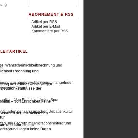
rung
ABONNEMENT & RSS
Artikel per RSS
Artikel per E-Mail
Kommentare per RSS
LEITARTIKEL
e,
ichkeitsrechnung und
igung des Kindeswohls wegen
 Deutschkenntnisse der
politik – Von Ehrlichkeit keine
Schaden der sarrazinschen
tur
ten und Lehrern mit
intergrund liegen keine Daten