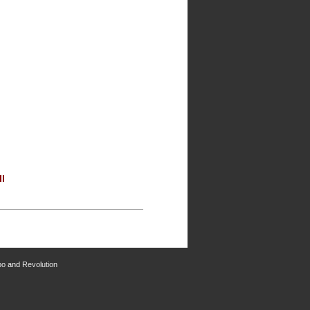
ll
bo
and
Revolution