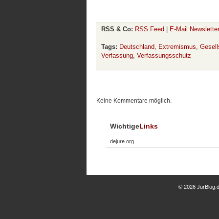
RSS & Co:
RSS Feed
|
E-Mail Newslette
Tags:
Deutschland
,
Extremismus
,
Gesell
Verfassung
,
Verfassungsschutz
Keine Kommentare möglich.
Wichtige
Links
dejure.org
© 2026 JurBlog.