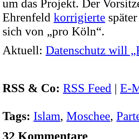
um das Projekt. Der Vorsi
Ehrenfeld
korrigierte
später
sich von „pro Köln“.
Aktuell:
Datenschutz will „
RSS & Co:
RSS Feed
|
E-M
Tags:
Islam
,
Moschee
,
Part
32 Kommentare