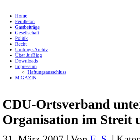
Home
Feuilleton
Gastbeiträge
Gesellschaft
Politik
Recht
Umfrage-Archiv
Über JurBlog
Downloads
Impressum
Haftungsausschluss
MiGAZIN
CDU-Ortsverband unter
Organisation im Strei
31. März 2007 | Von
E. S.
| Kate