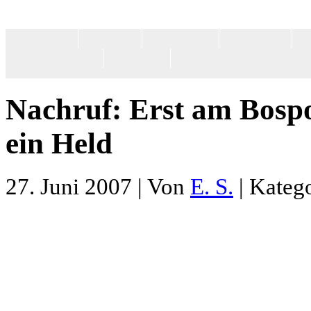
Home
Feuilleton
Gastbeiträge
Gesellschaft
Po
Impressum
MiGAZIN
Nachruf: Erst am Bosp
ein Held
27. Juni 2007 | Von
E. S.
| Kateg