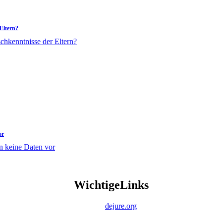
Eltern?
or
Wichtige
Links
dejure.org