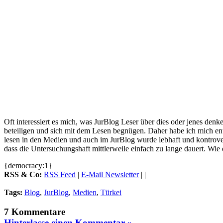
Oft interessiert es mich, was JurBlog Leser über dies oder jenes denk
beteiligen und sich mit dem Lesen begnügen. Daher habe ich mich ent
lesen in den Medien und auch im JurBlog wurde lebhaft und kontrovers
dass die Untersuchungshaft mittlerweile einfach zu lange dauert. Wie
{democracy:1}
RSS & Co:
RSS Feed
|
E-Mail Newsletter
| |
Tags:
Blog
,
JurBlog
,
Medien
,
Türkei
7 Kommentare
Hinterlasse einen Kommentar »