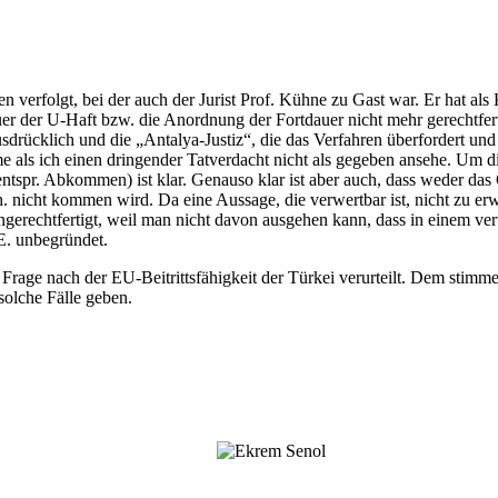
folgt, bei der auch der Jurist Prof. Kühne zu Gast war. Er hat als Ke
er der U-Haft bzw. die Anordnung der Fortdauer nicht mehr gerechtfertig
r ausdrücklich und die „Antalya-Justiz“, die das Verfahren überfordert u
 als ich einen dringender Tatverdacht nicht als gegeben ansehe. Um di
entspr. Abkommen) ist klar. Genauso klar ist aber auch, dass weder da
. nicht kommen wird. Da eine Aussage, die verwertbar ist, nicht zu erw
 ungerechtfertigt, weil man nicht davon ausgehen kann, dass in einem v
E. unbegründet.
Frage nach der EU-Beitrittsfähigkeit der Türkei verurteilt. Dem stimm
solche Fälle geben.