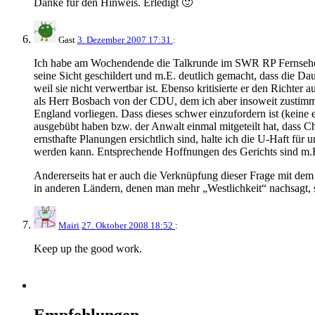
Danke für den Hinweis. Erledigt 🙂
Gast
3. Dezember 2007 17:31
:
Ich habe am Wochendende die Talkrunde im SWR RP Fernsehen ver
seine Sicht geschildert und m.E. deutlich gemacht, dass die Dau
weil sie nicht verwertbar ist. Ebenso kritisierte er den Richte
als Herr Bosbach von der CDU, dem ich aber insoweit zustimme
England vorliegen. Dass dieses schwer einzufordern ist (keine 
ausgebübt haben bzw. der Anwalt einmal mitgeteilt hat, dass Ch
ernsthafte Planungen ersichtlich sind, halte ich die U-Haft für
werden kann. Entsprechende Hoffnungen des Gerichts sind m.
Andererseits hat er auch die Verknüpfung dieser Frage mit dem 
in anderen Ländern, denen man mehr „Westlichkeit“ nachsagt, 
Mairi
27. Oktober 2008 18:52
:
Keep up the good work.