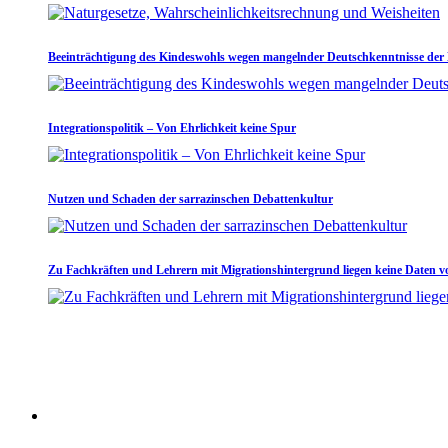
Beeinträchtigung des Kindeswohls wegen mangelnder Deutschkenntnisse der 
Integrationspolitik – Von Ehrlichkeit keine Spur
Nutzen und Schaden der sarrazinschen Debattenkultur
Zu Fachkräften und Lehrern mit Migrationshintergrund liegen keine Daten v