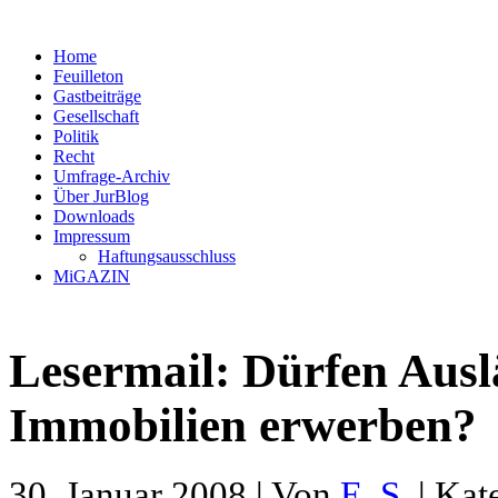
Home
Feuilleton
Gastbeiträge
Gesellschaft
Politik
Recht
Umfrage-Archiv
Über JurBlog
Downloads
Impressum
Haftungsausschluss
MiGAZIN
Lesermail: Dürfen Ausl
Immobilien erwerben?
30. Januar 2008 | Von
E. S.
| Kat