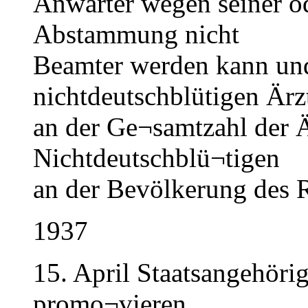
Anwärter wegen seiner od
Abstammung nicht
Beamter werden kann und
nichtdeutschblütigen Ärz
an der Ge¬samtzahl der Ä
Nichtdeutschblü¬tigen
an der Bevölkerung des R
1937
15. April Staatsangehöri
promo¬vieren.