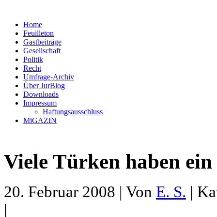
Home
Feuilleton
Gastbeiträge
Gesellschaft
Politik
Recht
Umfrage-Archiv
Über JurBlog
Downloads
Impressum
Haftungsausschluss
MiGAZIN
Viele Türken haben ein
20. Februar 2008 | Von
E. S.
| Ka
|