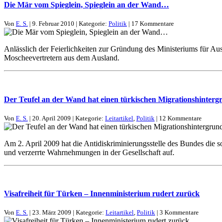
Die Mär vom Spieglein, Spieglein an der Wand…
Von
E. S.
| 9. Februar 2010 | Kategorie:
Politik
| 17 Kommentare
Anlässlich der Feierlichkeiten zur Gründung des Ministeriums für Au
Moscheevertretern aus dem Ausland.
Der Teufel an der Wand hat einen türkischen Migrationshinterg
Von
E. S.
| 20. April 2009 | Kategorie:
Leitartikel
,
Politik
| 12 Kommentare
Am 2. April 2009 hat die Antidiskriminierungsstelle des Bundes die s
und verzerrte Wahrnehmungen in der Gesellschaft auf.
Visafreiheit für Türken – Innenministerium rudert zurück
Von
E. S.
| 23. März 2009 | Kategorie:
Leitartikel
,
Politik
| 3 Kommentare