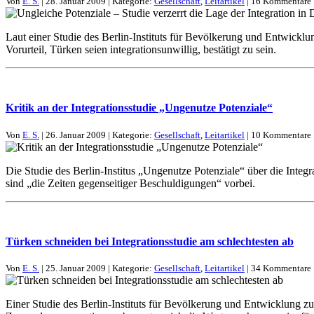
Von
E. S.
| 28. Januar 2009 | Kategorie:
Gesellschaft
,
Leitartikel
| 16 Kommentare
Laut einer Studie des Berlin-Instituts für Bevölkerung und Entwicklun
Vorurteil, Türken seien integrationsunwillig, bestätigt zu sein.
Kritik an der Integrationsstudie „Ungenutze Potenziale“
Von
E. S.
| 26. Januar 2009 | Kategorie:
Gesellschaft
,
Leitartikel
| 10 Kommentare
Die Studie des Berlin-Institus „Ungenutze Potenziale“ über die Inte
sind „die Zeiten gegenseitiger Beschuldigungen“ vorbei.
Türken schneiden bei Integrationsstudie am schlechtesten ab
Von
E. S.
| 25. Januar 2009 | Kategorie:
Gesellschaft
,
Leitartikel
| 34 Kommentare
Einer Studie des Berlin-Instituts für Bevölkerung und Entwicklung zu