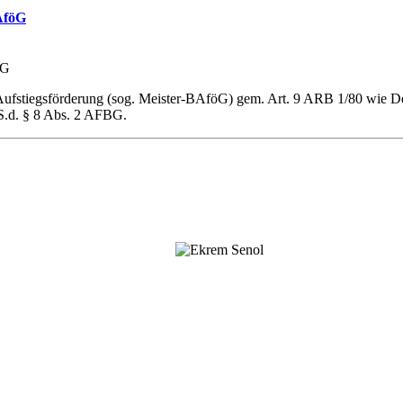
AföG
 Aufstiegsförderung (sog. Meister-BAföG) gem. Art. 9 ARB 1/80 wie 
.S.d. § 8 Abs. 2 AFBG.