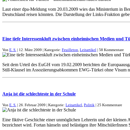
Laut einer dpa-Meldung vom 20.03.2009 wies das Ministerium in Berl
Deutschland reisen könnten. Die Darstellung der Links-Fraktion gebe 
Eine tiefe Interessenkluft zwischen einheimischen Medien und T
Von
E. S.
| 12. März 2009 | Kategorie:
Feuilleton
,
Leitartikel
| 58 Kommentare
Seit dem Urteil des EuGH vom 19.02.2009 berichten die Europaausga
Still-Klausel im Assoziierungsabkommen EWG-Türkei ohne Visum na
Anja ist die schlechteste in der Schule
Von
E. S.
| 26. Februar 2009 | Kategorie:
Leitartikel
,
Politik
| 25 Kommentare
Eine fiktive Geschichte einer unmöglichen Lehrerin und der kleinen Anj
bezeichnet wird. Fortan hänseln und belästigen ihre MitschülerInnen S