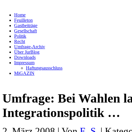
Home
Feuilleton
Gastbeiträge
Gesellschaft
Politik
Recht
Umfrage-Archiv
Über JurBlog
Downloads
Impressum
Haftungsausschluss
MiGAZIN
Umfrage: Bei Wahlen la
Integrationspolitik …
2. März 2008 | Von
E. S.
| Katego