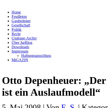
Home
Feuilleton
Gastbeiträge
Gesellschaft
Politik
Recht
Umfrage-Archiv
Über JurBlog
Downloads
Impressum
Haftungsausschluss
MiGAZIN
Otto Depenheuer: „Der 
ist ein Auslaufmodell“
5. Mai 2008 | Von
E. S.
| Kategor