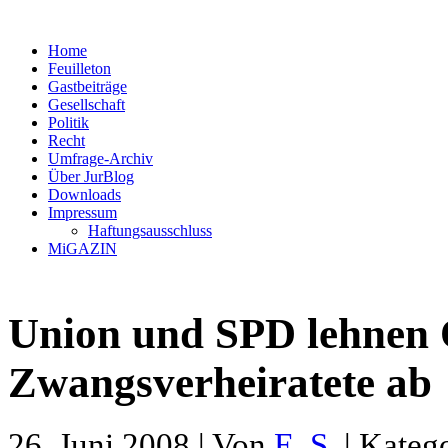
Home
Feuilleton
Gastbeiträge
Gesellschaft
Politik
Recht
Umfrage-Archiv
Über JurBlog
Downloads
Impressum
Haftungsausschluss
MiGAZIN
Union und SPD lehnen 
Zwangsverheiratete ab
26. Juni 2008 | Von
E. S.
| Kateg