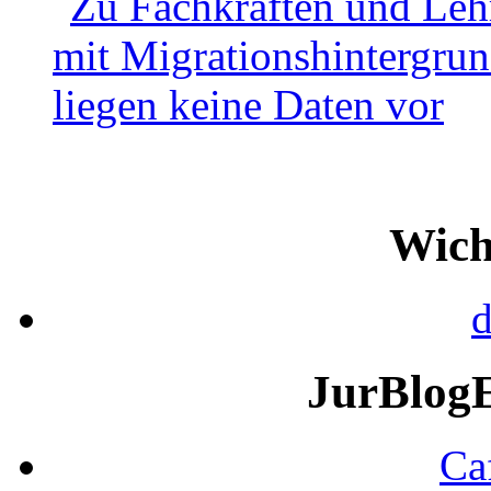
Wich
d
JurBlog
Ca