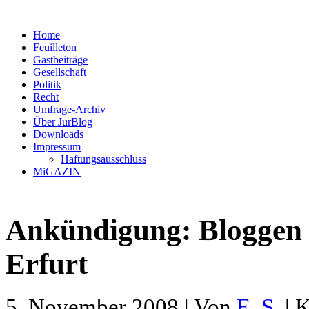
Home
Feuilleton
Gastbeiträge
Gesellschaft
Politik
Recht
Umfrage-Archiv
Über JurBlog
Downloads
Impressum
Haftungsausschluss
MiGAZIN
Ankündigung: Bloggen 
Erfurt
5. November 2008 | Von
E. S.
| K