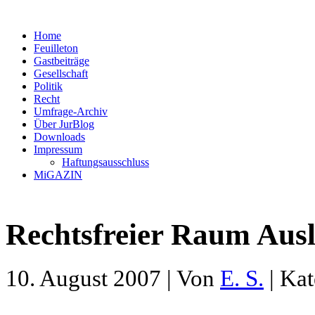
Home
Feuilleton
Gastbeiträge
Gesellschaft
Politik
Recht
Umfrage-Archiv
Über JurBlog
Downloads
Impressum
Haftungsausschluss
MiGAZIN
Rechtsfreier Raum Aus
10. August 2007 | Von
E. S.
| Kat