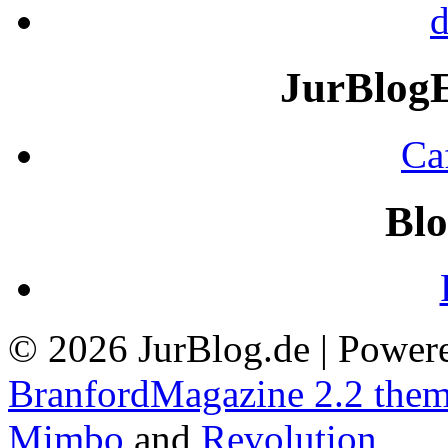
d
JurBlog
Ca
Blo
© 2026 JurBlog.de | Power
BranfordMagazine 2.2 the
Mimbo
and
Revolution