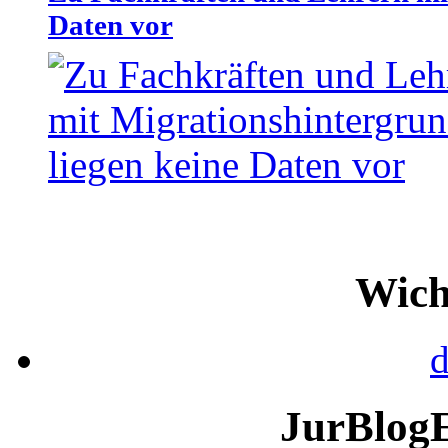
Daten vor
Wich
d
JurBlog