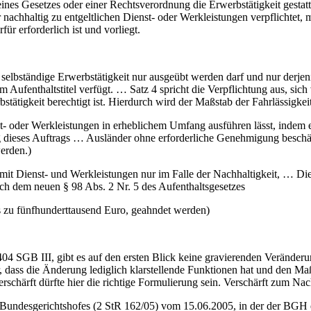
es Gesetzes oder einer Rechtsverordnung die Erwerbstätigkeit gestattet 
nachhaltig zu entgeltlichen Dienst- oder Werkleistungen verpflichtet, m
ür erforderlich ist und vorliegt.
e selbständige Erwerbstätigkeit nur ausgeübt werden darf und nur derje
m Aufenthaltstitel verfügt. … Satz 4 spricht die Verpflichtung aus, sic
tätigkeit berechtigt ist. Hierdurch wird der Maßstab der Fahrlässigke
- oder Werkleistungen in erheblichem Umfang ausführen lässt, indem e
lung dieses Auftrags … Ausländer ohne erforderliche Genehmigung besc
erden.)
g mit Dienst- und Werkleistungen nur im Falle der Nachhaltigkeit, … Di
h dem neuen § 98 Abs. 2 Nr. 5 des Aufenthaltsgesetzes
 zu fünfhunderttausend Euro, geahndet werden)
04 SGB III, gibt es auf den ersten Blick keine gravierenden Veränder
, dass die Änderung lediglich klarstellende Funktionen hat und den Ma
rschärft dürfte hier die richtige Formulierung sein. Verschärft zum Nac
Bundesgerichtshofes (2 StR 162/05) vom 15.06.2005, in der der BGH e