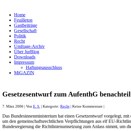
Home
Feuilleton
Gastbeiträge
Gesellschaft
Politik
Recht
Umfrage-Archiv
Über JurBlog
Downloads
Impressum
Haftungsausschluss
MiGAZIN
Gesetzesentwurf zum AufenthG benachteili
7. März 2006 | Von
E. S.
| Kategorie:
Recht
| Keine Kommentare |
Das Bundesinnenministerium hat einen Gesetzentwurf vorgelegt, mit 
um den gemeinschaftsrechtlichen Verpflichtungen aus elf EU-Richtl
Bundesregierung die Richtlinienumsetzung zum Anlass nimmt, um di