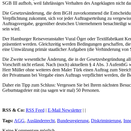
SGB III aufhob, weil fahrlässiges Verhalten des Angeklagten nicht da
Die Gesetzesänderung, die dem BGH zuvorkommend die Entscheidung a
Verpflichtung zukommt, sich vor jeder Auftragserteilung zu vergewiss
Auftragsvergabe, gegenüber deutschen Unternehmern benachteiligt wer
sein wird.
Der Hamburger Reiseveranstalter Vural Öger oder Textilfabrikant Kem
präsentiert werden. Gleichzeitig werden Bedingungen geschaffen, die 
eine Umwälzung primär staatlicher Aufgaben (die Verhinderung von S
Die Zweite wesentliche Änderung, die in der Gesetzesbegründung aller
Vorschrift nicht erfasst. Nach (noch) aktuellem § 4 Abs. 3 AufenthG 
Herr Müller ohne weiteres dem Maler Türk einen Auftrag zum Streic
der Privatmann bei Vergabe eines Auftrags verpflichtet werden, die B
Daher ein Tipp zum Schluss: Vergessen Sie bei Ihrem nächsten Besuch
Geburtstagsfeier mit (na sagen wir mal) 50 Personen.
RSS & Co:
RSS Feed
|
E-Mail Newsletter
| |
Tags:
AGG
,
Ausländerrecht
,
Bundesregierung
,
Diskriminierung
,
Inn
Keine Kommentare möglich.