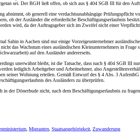
rgetan sei. Der BGH ließ offen, ob sich aus § 404 SGB III für den Auf
bnimmt, ob generell eine verdachtsunabhängige Prüfungspflicht vorli
ern, ob der Ausländer die erforderliche Beschäftigungserlaubnis besit
den wird, da der Auftragsgeber sich im Zweifel nicht einer Verpflicht
al Sahin in Aachen sind nur einige Vorzeigeunternehmer ausländischen 
nicht das Wachstum eines ausländischen Kleinunternehmers in Frage ste
chwarzarbeit) auf den Ausländer andererseits.
dings unerwähnt bleibt, ist die Tatsache, dass nach § 404 SGB III nur
werden lediglich Arbeitgeber und Arbeitnehmer, also Angestelltenverhält
hen seiner Wohnung erteilen. Gemäß Entwurf des § 4 Abs. 3 AufenthG w
eschäftigungserlaubnis des Ausländers zu überprüfen.
 in der Dönerbude nicht, nach dem Beschäftigungserlaubnis zu fragen, f
enministerium
,
Migranten
,
Staatsangehörigkeit
,
Zuwanderung