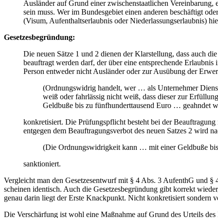
Ausländer auf Grund einer zwischenstaatlichen Vereinbarung, ein
sein muss. Wer im Bundesgebiet einen anderen beschäftigt oder 
(Visum, Aufenthaltserlaubnis oder Niederlassungserlaubnis) hierf
Gesetzesbegründung:
Die neuen Sätze 1 und 2 dienen der Klarstellung, dass auch di
beauftragt werden darf, der über eine entsprechende Erlaubnis i
Person entweder nicht Ausländer oder zur Ausübung der Erwerbs
(Ordnungswidrig handelt, wer … als Unternehmer Dienst
weiß oder fahrlässig nicht weiß, dass dieser zur Erfül
Geldbuße bis zu fünfhunderttausend Euro … geahndet w
konkretisiert. Die Prüfungspflicht besteht bei der Beauftragun
entgegen dem Beauftragungsverbot des neuen Satzes 2 wird nac
(Die Ordnungswidrigkeit kann … mit einer Geldbuße bis
sanktioniert.
Vergleicht man den Gesetzesentwurf mit § 4 Abs. 3 AufenthG und § 4
scheinen identisch. Auch die Gesetzesbegründung gibt korrekt wieder
genau darin liegt der Erste Knackpunkt. Nicht konkretisiert sondern ve
Die Verschärfung ist wohl eine Maßnahme auf Grund des Urteils des 