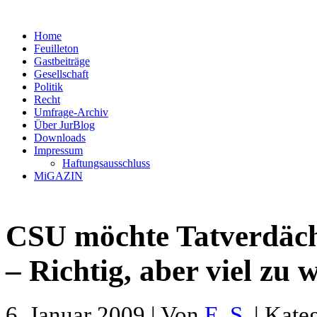
Home
Feuilleton
Gastbeiträge
Gesellschaft
Politik
Recht
Umfrage-Archiv
Über JurBlog
Downloads
Impressum
Haftungsausschluss
MiGAZIN
CSU möchte Tatverdäch
– Richtig, aber viel zu 
6. Januar 2009 | Von
E. S.
| Kate