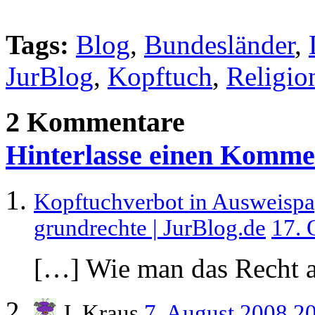
Tags:
Blog
,
Bundesländer
,
JurBlog
,
Kopftuch
,
Religio
2 Kommentare
Hinterlasse einen Komme
Kopftuchverbot in Ausweispap
grundrechte | JurBlog.de
17. 
[…] Wie man das Recht 
J. Kraus
7. August 2008 2