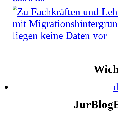
Wich
d
JurBlog