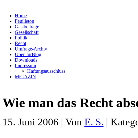
Home
Feuilleton
Gastbeiträge
Gesellschaft
Politik
Recht
Umfrage-Archiv
Über JurBlog
Downloads
Impressum
Haftungsausschluss
MiGAZIN
Wie man das Recht abs
15. Juni 2006 | Von
E. S.
| Kateg