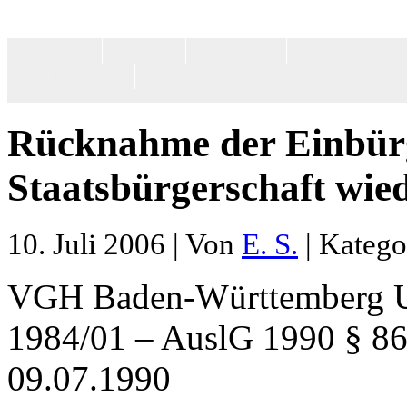
Home
Feuilleton
Gastbeiträge
Gesellschaft
Po
Impressum
MiGAZIN
Rücknahme der Einbürge
Staatsbürgerschaft wi
10. Juli 2006 | Von
E. S.
| Katego
VGH Baden-Württemberg Urt
1984/01 – AuslG 1990 § 86 
09.07.1990