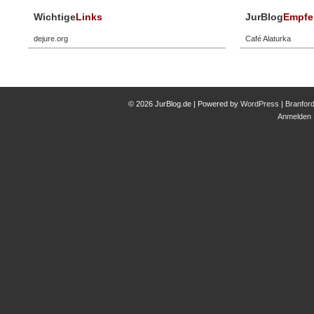
Wichtige
Links
JurBlog
Empfe
dejure.org
Café Alaturka
© 2026 JurBlog.de | Powered by
WordPress
|
Branfor
Anmelden