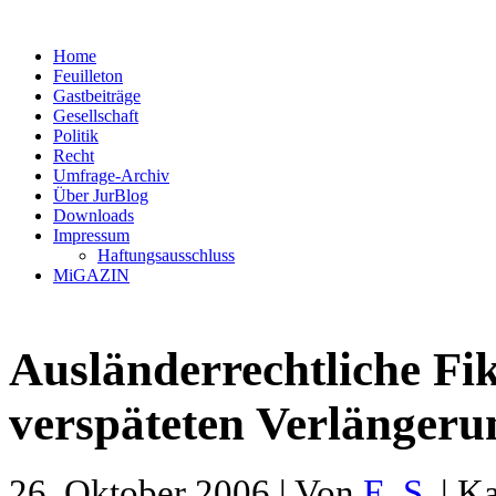
Home
Feuilleton
Gastbeiträge
Gesellschaft
Politik
Recht
Umfrage-Archiv
Über JurBlog
Downloads
Impressum
Haftungsausschluss
MiGAZIN
Ausländerrechtliche Fi
verspäteten Verlängeru
26. Oktober 2006 | Von
E. S.
| Ka