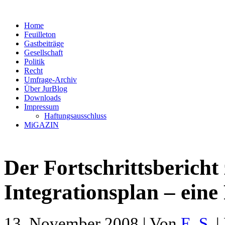
Home
Feuilleton
Gastbeiträge
Gesellschaft
Politik
Recht
Umfrage-Archiv
Über JurBlog
Downloads
Impressum
Haftungsausschluss
MiGAZIN
Der Fortschrittsbericht
Integrationsplan – eine
13. November 2008 | Von
E. S.
|