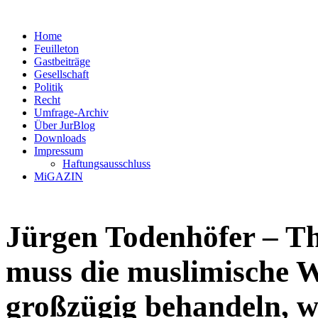
Home
Feuilleton
Gastbeiträge
Gesellschaft
Politik
Recht
Umfrage-Archiv
Über JurBlog
Downloads
Impressum
Haftungsausschluss
MiGAZIN
Jürgen Todenhöfer – Th
muss die muslimische W
großzügig behandeln, wi