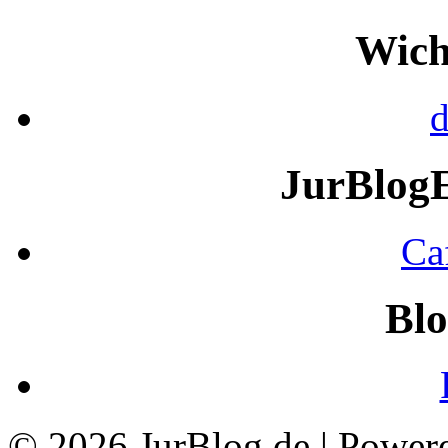
Wich
d
JurBlog
Ca
Blo
© 2026 JurBlog.de | Power