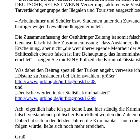
DEUTSCHE, SELBST WENN Verzerrungsfaktoren wie Verstöße
Tatverdächtigengruppe der Illegalen und Touristen ausgeschlo
– Arbeitnehmer und Schüler bzw. Studenten unter den Zuwandere
häufiger wegen Gewalthandlungen ermittelt.
Die Zusammenfassung der Ostthüringer Zeitung ist somit falsch
Genauso falsch ist Ihre Zusammenfassung „dass Ausländer, die bere
Erscheinung, aber nicht „die weit überwiegende Mehrheit der A
Schliesslich ebenso falsch ist Ihre Behauptung, das Innenminis
erachtet“ – zeigen Sie mir EINE Polizeiliche Kriminalitätsstat
Was dabei den Beitrag speziell der Türken angeht, verweise i
„Distanz zu Ausländern bei Unionswählern größer“
http://www.jurblog.de/jurblog/post/1/208
und
„Deutsche werden in der Statistik kriminalisiert“
http://www.jurblog.de/jurblog/post/1/299
Ach, eigentlich habe ich gar keine Lust, hier ständig die Krimin
falsch verstandener politischer Korrektheit werden die Zahlen o
Dabei hat sich in den letzten Jahren die Kriminalität – auch di
folgen würde, ließe sich noch mehr erreichen.
Gruß