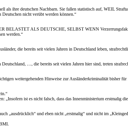
ls ihre deutschen Nachbarn. Sie fallen statistisch auf, WEIL Straft
on Deutschen nicht verübt werden können.“
tik HÖHER BELASTET ALS DEUTSCHE, SELBST WENN Verzerrungsfaktore
ssen werden.“
änder, die bereits seit vielen Jahren in Deutschland leben, strafrechtli
nd, …, die bereits seit vielen Jahren hier sind, treten strafrecht
ichtigen weitergehenden Hinweise zur Ausländerkriminalität bisher für
rin.“
„Insofern ist es nicht falsch, dass das Innenministerium erstmalig die
auch „ausdrücklich“ und eben nicht „erstmalig“ und nicht im „Kleinge
 BMI.