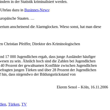
ern in der Statistik kriminalisiert werden.
f Uhrlau dazu in
Businnes-News
:
uropäische Staaten. …
sterium anscheinend die Alarmglocken. Wieso sonst, hat man diese
en Christian Pfeiffer, Direktor des Kriminologischen
n und 17 000 Jugendlichen ergab, dass junge Ausländer häufiger
gewesen zu sein. Ähnlich hoch sind die Zahlen bei Jugendlichen
st 40 Prozent der gewaltsamen Konflikte zwischen Jugendlichen
 befragten jungen Türken und über 28 Prozent der Jugendlichen
uf hin, dass nirgendwo der Bildungsrückstand von
Ekrem Senol – Köln, 16.11.2006
dien
,
Türken
,
TV