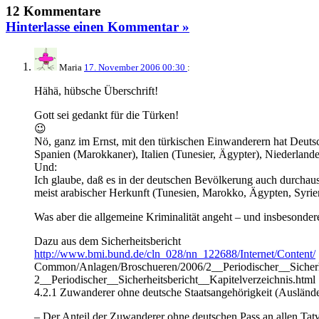
12 Kommentare
Hinterlasse einen Kommentar »
Maria
17. November 2006 00:30
:
Hähä, hübsche Überschrift!
Gott sei gedankt für die Türken!
😉
Nö, ganz im Ernst, mit den türkischen Einwanderern hat Deutsch
Spanien (Marokkaner), Italien (Tunesier, Ägypter), Niederlan
Und:
Ich glaube, daß es in der deutschen Bevölkerung auch durchaus
meist arabischer Herkunft (Tunesien, Marokko, Ägypten, Syri
Was aber die allgemeine Kriminalität angeht – und insbesondere
Dazu aus dem Sicherheitsbericht
http://www.bmi.bund.de/cln_028/nn_122688/Internet/Content/
Common/Anlagen/Broschueren/2006/2__Periodischer__Sicherhe
2__Periodischer__Sicherheitsbericht__Kapitelverzeichnis.html
4.2.1 Zuwanderer ohne deutsche Staatsangehörigkeit (Ausländer
– Der Anteil der Zuwanderer ohne deutschen Pass an allen Tat