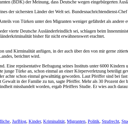
eamten (BDK) der Meinung, dass Deutsche wegen eingebürgerten Ausländ
ines der sichersten Länder der Welt sei. Bundesnachrichtendienst-Che
nteils von Türken unter den Migranten weniger gefährdet als andere e
eder vierte Deutsche Ausländerfeindlich sei, schlagen beim Innenmini
änderkriminalität bisher für nicht erwähnenswert erachtet.
on und Kirminalität anfügen, in der auch über den von mir gerne zitiert
Landes, berichtet wird.
gend. Eine repräsentative Befragung seines Instituts unter 6000 Kinder
erte junge Türke an, schon einmal an einer Körperverletzung beteiligt 
der achte schon einmal gewalttätig geworden. Laut Pfeiffer sind bei fa
 Gewalt in der Familie zu tun, sagte Pfeiffer. Mehr als 30 Prozent der
ndheit misshandelt worden, ergab Pfeiffers Studie. Er wies auch dara
liche
,
JurBlog
,
Kinder
,
Kriminalität
,
Migranten
,
Politik
,
Strafrecht
,
Stu