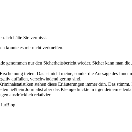
. Ich hätte Sie vermisst.
ch konnte es mir nicht verkneifen.
unde genommen nur den Sicherheitsbericht wieder. Sicher kann man die 
 Erscheinung treten: Das ist nicht meine, sonder die Aussage des Innenmi
negativ auffallen, verschwindend gering sind.
Kriminalstatistiken stehen diese Erläuterungen immer drin. Das stimmt.
n ließt ein Journalist aber das Kleingedruckte in irgendeinem ellenlang
gen ausdrücklich relativiert.
 JurBlog.