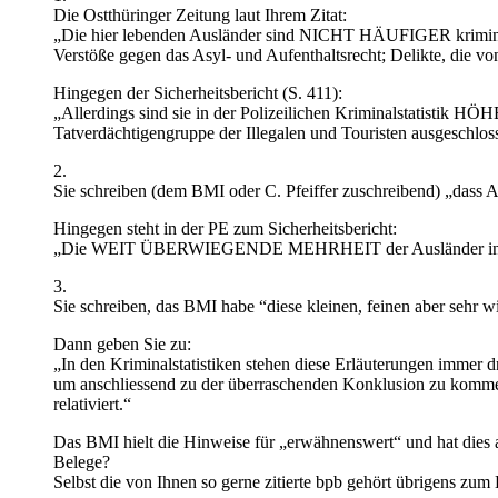
Die Ostthüringer Zeitung laut Ihrem Zitat:
„Die hier lebenden Ausländer sind NICHT HÄUFIGER kriminell a
Verstöße gegen das Asyl- und Aufenthaltsrecht; Delikte, die v
Hingegen der Sicherheitsbericht (S. 411):
„Allerdings sind sie in der Polizeilichen Kriminalstatis
Tatverdächtigengruppe der Illegalen und Touristen ausgeschlo
2.
Sie schreiben (dem BMI oder C. Pfeiffer zuschreibend) „dass Ausl
Hingegen steht in der PE zum Sicherheitsbericht:
„Die WEIT ÜBERWIEGENDE MEHRHEIT der Ausländer in Deutschla
3.
Sie schreiben, das BMI habe “diese kleinen, feinen aber sehr w
Dann geben Sie zu:
„In den Kriminalstatistiken stehen diese Erläuterungen immer d
um anschliessend zu der überraschenden Konklusion zu kommen: 
relativiert.“
Das BMI hielt die Hinweise für „erwähnenswert“ und hat dies 
Belege?
Selbst die von Ihnen so gerne zitierte bpb gehört übrigens zum