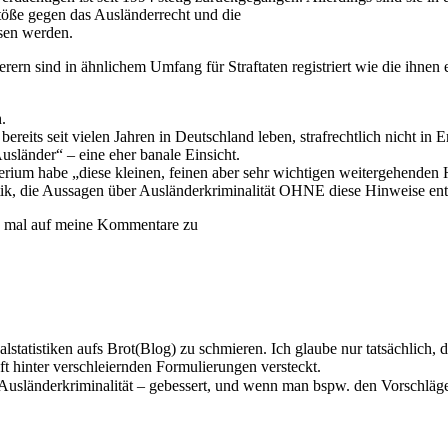
 gegen das Ausländerrecht und die
ssen werden.
rn sind in ähnlichem Umfang für Straftaten registriert wie die ihnen 
.
its seit vielen Jahren in Deutschland leben, strafrechtlich nicht in Ers
usländer“ – eine eher banale Einsicht.
terium habe „diese kleinen, feinen aber sehr wichtigen weitergehenden 
istik, die Aussagen über Ausländerkriminalität OHNE diese Hinweise ent
ch mal auf meine Kommentare zu
alstatistiken aufs Brot(Blog) zu schmieren. Ich glaube nur tatsächlich, d
ft hinter verschleiernden Formulierungen versteckt.
e Ausländerkriminalität – gebessert, und wenn man bspw. den Vorschlägen