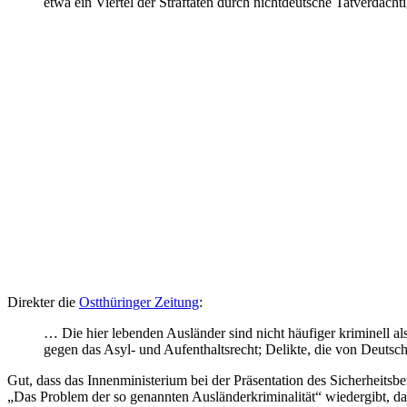
etwa ein Viertel der Straftaten durch nichtdeutsche Tatverdäc
Direkter die
Ostthüringer Zeitung
:
… Die hier lebenden Ausländer sind nicht häufiger kriminell al
gegen das Asyl- und Aufenthaltsrecht; Delikte, die von Deutsc
Gut, dass das Innenministerium bei der Präsentation des Sicherheitsbe
„Das Problem der so genannten Ausländerkriminalität“ wiedergibt, dass