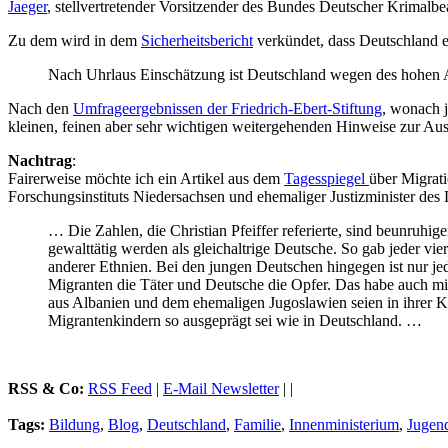
Jaeger
, stellvertretender Vorsitzender des Bundes Deutscher Krimalb
Zu dem wird in dem
Sicherheitsbericht
verkündet, dass Deutschland e
Nach Uhrlaus Einschätzung ist Deutschland wegen des hohen A
Nach den
Umfrageergebnissen der Friedrich-Ebert-Stiftung
, wonach j
kleinen, feinen aber sehr wichtigen weitergehenden Hinweise zur Ausl
Nachtrag
:
Fairerweise möchte ich ein Artikel aus dem
Tagesspiegel
über Migrati
Forschungsinstituts Niedersachsen und ehemaliger Justizminister des 
… Die Zahlen, die Christian Pfeiffer referierte, sind beunruhi
gewalttätig werden als gleichaltrige Deutsche. So gab jeder vi
anderer Ethnien. Bei den jungen Deutschen hingegen ist nur je
Migranten die Täter und Deutsche die Opfer. Das habe auch mit
aus Albanien und dem ehemaligen Jugoslawien seien in ihrer Ki
Migrantenkindern so ausgeprägt sei wie in Deutschland. …
RSS & Co:
RSS Feed
|
E-Mail Newsletter
| |
Tags:
Bildung
,
Blog
,
Deutschland
,
Familie
,
Innenministerium
,
Jugend