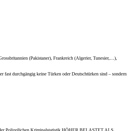
rossbritannien (Pakistaner), Frankreich (Algerier, Tunesier,…),
ier fast durchgängig keine Türken oder Deutschtürken sind – sondern
e in der Polizeilichen Kriminalstatistik HÖHER BELASTET ALS