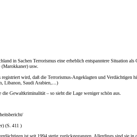
land in Sachen Terrorismus eine erheblich entspanntere Situation als G
de (Marokkaner) usw.
 registriert wird, daß die Terrorismus-Angeklagten und Verdächtigen h
en, Libanon, Saudi Arabien,…)
 die Gewaltkriminalität – so sieht die Lage weniger schön aus.
itsbericht/
) (S. 411 )
verdächtigen ist seit 1994 stetig zurückgegangen. Allerdings sind si