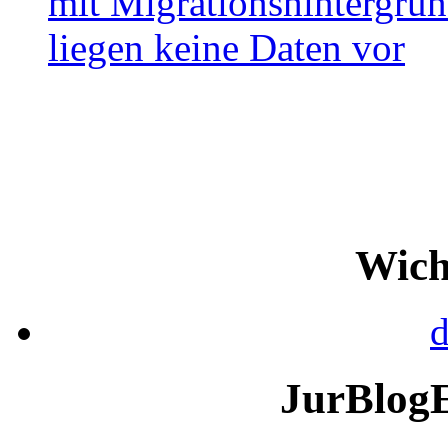
Wich
d
JurBlog